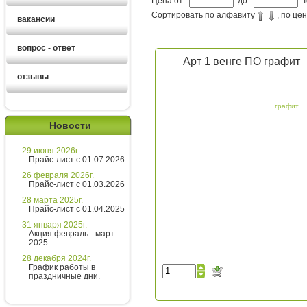
Цена от:
до:
Т
Сортировать по алфавиту
, по це
вакансии
вопрос - ответ
Арт 1 венге ПО графит
отзывы
Алексей
графит
Новости
Здравствуйте!
29 июня 2026г.
Хотите получить расчет
Прайс-лист с 01.07.2026
стоимости за 5 минут?
26 февраля 2026г.
Прайс-лист с 01.03.2026
Напишите мне и я все расскажу
28 марта 2025г.
подробно!
Прайс-лист с 01.04.2025
31 января 2025г.
Акция февраль - март
2025
Введите сообщение
28 декабря 2024г.
График работы в
праздничные дни.