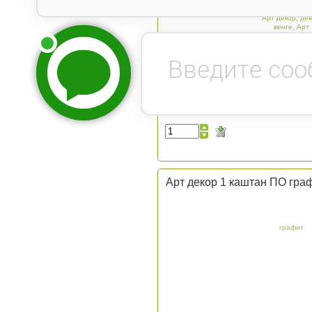
,
декор 1
Арт 1
,
Арт декор
дек
,
венге
Арт
Арт декор 1 каштан ПО гра
графит