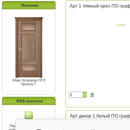
Новинка
Арт 1 темный орех ПО гра
графит
Эпир 3в анегри ПГО
бронза 7
RSS новости
Арт декор 1 белый ПО граф
Подпишитесь на канал
новостей от Belorawood