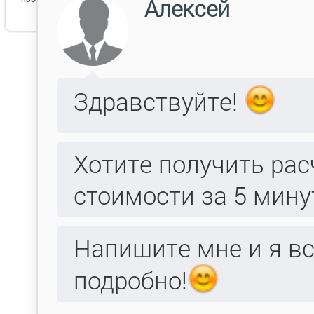
капи
венге
темный орех
морус