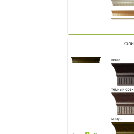
капи
венге
темный орех
морус