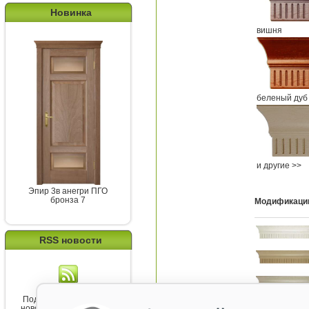
Новинка
вишня
беленый дуб
и другие >>
Эпир 3в анегри ПГО
бронза 7
Модификаци
RSS новости
Подпишитесь на канал
новостей от Belorawood