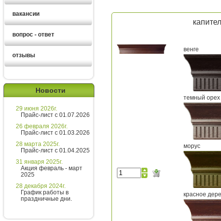
вакансии
капител
вопрос - ответ
венге
отзывы
Алексей
Новости
Здравствуйте!
темный орех
29 июня 2026г.
Хотите получить расчет
Прайс-лист с 01.07.2026
стоимости за 5 минут?
26 февраля 2026г.
Прайс-лист с 01.03.2026
Напишите мне и я все расскажу
28 марта 2025г.
морус
подробно!
Прайс-лист с 01.04.2025
31 января 2025г.
Акция февраль - март
2025
Введите сообщение
28 декабря 2024г.
График работы в
красное дер
праздничные дни.