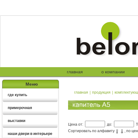
главная
о компании
Меню
главная
|
продукция
|
комплектую
где купить
примерочная
выставки
Цена от:
до:
Т
Сортировать по алфавиту
, по це
наши двери в интерьере