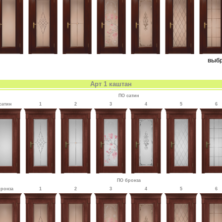
выбр
Арт 1 каштан
ПО сатин
сатин
1
2
3
4
5
6
ПО бронза
ронза
1
2
3
4
5
6