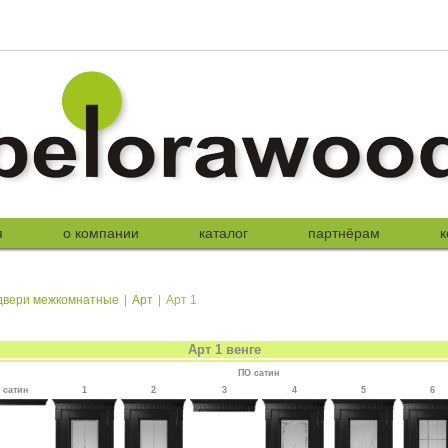
я
о компании
каталог
партнёрам
к
двери межкомнатные
|
Арт
|
Арт 1
Арт 1 венге
ПО сатин
сатин
1
2
3
4
5
6