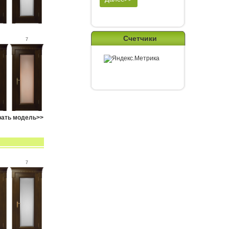
Счетчики
7
ать модель>>
7