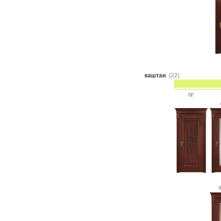
каштан
(22)
ПГ
б