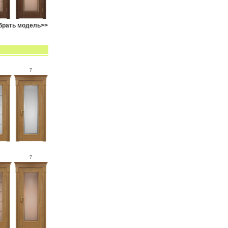
брать модель>>
7
7