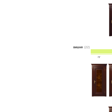
вишня
(22)
ПГ