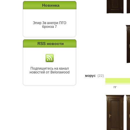
Новинка
Эпир 3в анегри ПГО
бронза 7
RSS новости
Подпишитесь на канал
новостей от Belorawood
морус
(22)
ПГ