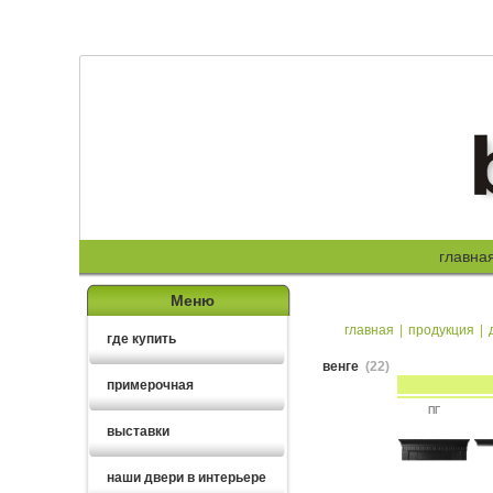
главна
Меню
главная
|
продукция
|
где купить
венге
(22)
примерочная
ПГ
выставки
наши двери в интерьере