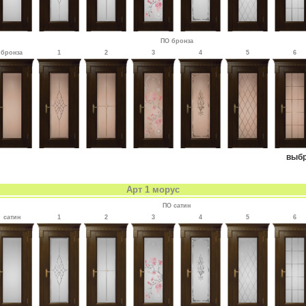
ПО бронза
бронза
1
2
3
4
5
6
выбр
Арт 1 морус
ПО сатин
сатин
1
2
3
4
5
6