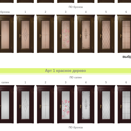
ПО бронза
бронза
1
2
3
4
5
6
выбр
Арт 1 красное дерево
ПО сатин
сатин
1
2
3
4
5
6
ПО бронза