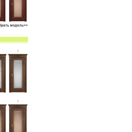
брать модель>>
7
7