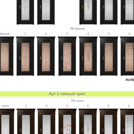
ПО бронза
бронза
1
2
3
4
5
6
выб
Арт 1 темный орех
ПО сатин
сатин
1
2
3
4
5
6