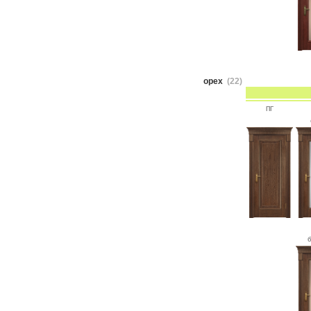
орех
(22)
ПГ