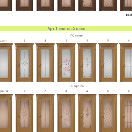
вы
Арт 1 светлый орех
ПО сатин
сатин
1
2
3
4
5
6
ПО бронза
бронза
1
2
3
4
5
6