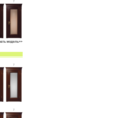
7
ать модель>>
7
7