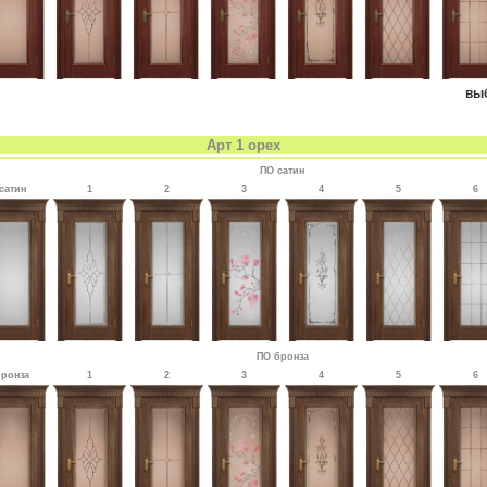
вы
Арт 1 орех
ПО сатин
сатин
1
2
3
4
5
6
ПО бронза
бронза
1
2
3
4
5
6