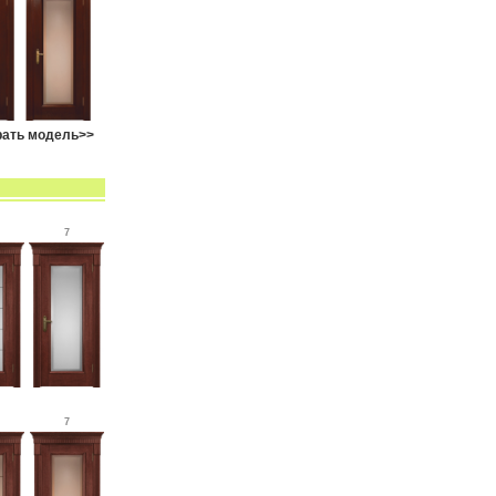
ать модель>>
7
7