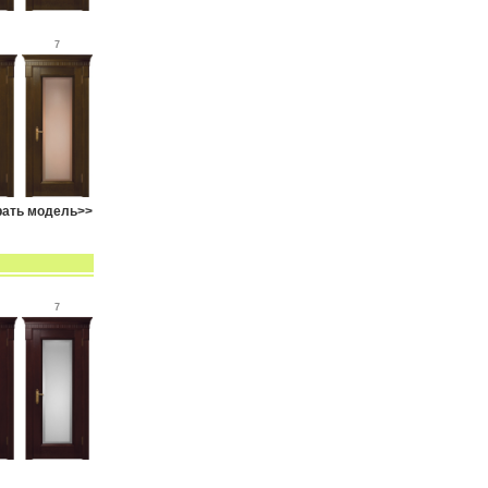
7
ать модель>>
7