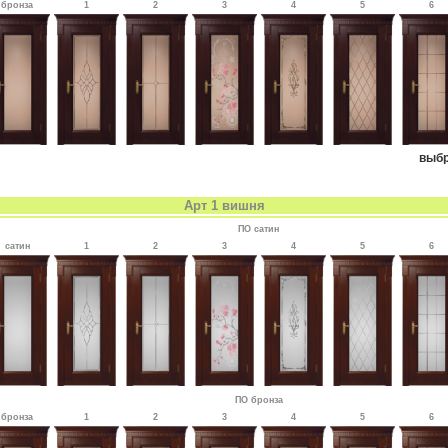
бронза
1
2
3
4
5
6
выбр
Арт 1 вишня
ПО сатин
сатин
1
2
3
4
5
6
ПО бронза
бронза
1
2
3
4
5
6