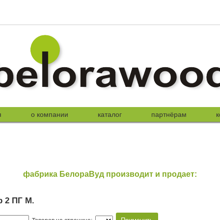
я
о компании
каталог
партнёрам
к
фабрика БелораВуд производит и продает:
р 2 ПГ М
.