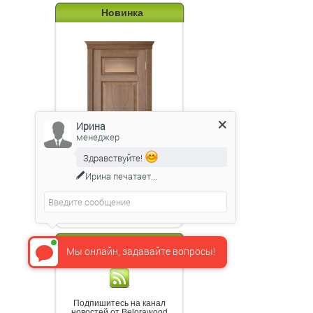
Новинка
Ирина
менеджер
Здравствуйте!
Ирина
печатает...
Эпир 3в анегри ПГО
бронза 7
RSS новости
Мы онлайн, задавайте вопросы!
Подпишитесь на канал
новостей от Belorawood