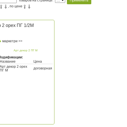
Товаров на странице:
, по цене
 2 орех ПГ 1/2М
маркетри >>
Арт декор 2 ПГ М
Модификации:
Название
Цена
Арт декор 2 орех
договорная
ПГ М