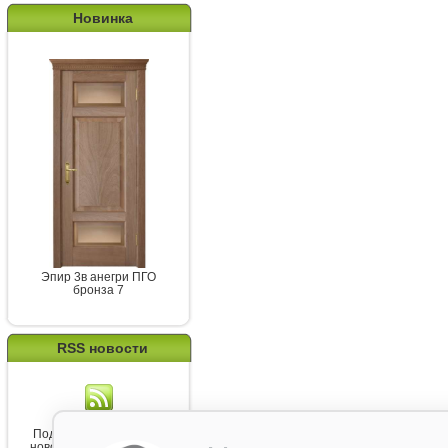
Новинка
Эпир 3в анегри ПГО
бронза 7
RSS новости
Подпишитесь на канал
новостей от Belorawood