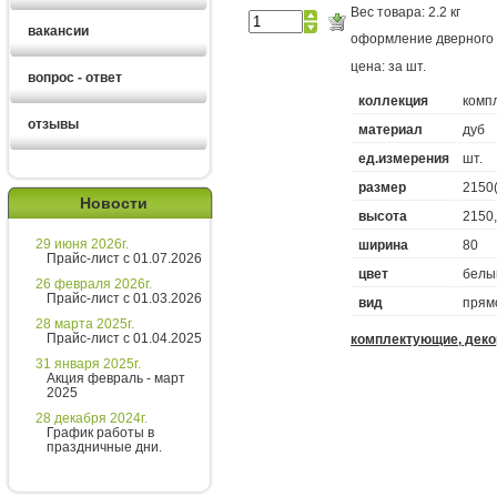
Вес товара: 2.2 кг
вакансии
оформление дверного
цена: за шт.
вопрос - ответ
коллекция
комп
отзывы
материал
дуб
Ирина
ед.измерения
шт.
менеджер
размер
2150
Новости
Здравствуйте!
высота
2150
29 июня 2026г.
ширина
80
Хотите получить расчет
Прайс-лист с 01.07.2026
цвет
белый
стоимости за 5 минут?
26 февраля 2026г.
Прайс-лист с 01.03.2026
вид
прям
Напишите мне и я все расскажу
28 марта 2025г.
подробно!
Прайс-лист с 01.04.2025
комплектующие, деко
31 января 2025г.
Акция февраль - март
2025
Введите сообщение
28 декабря 2024г.
График работы в
праздничные дни.