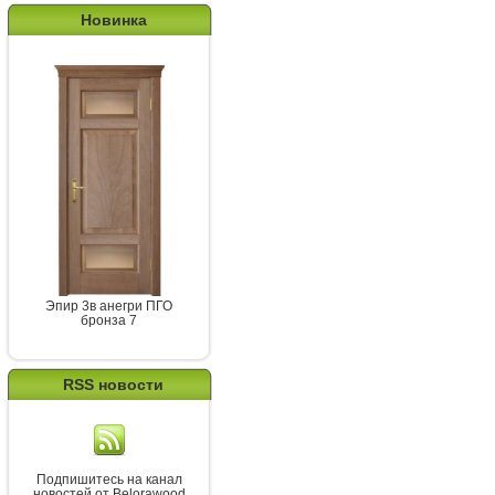
Новинка
Эпир 3в анегри ПГО
бронза 7
RSS новости
Подпишитесь на канал
новостей от Belorawood