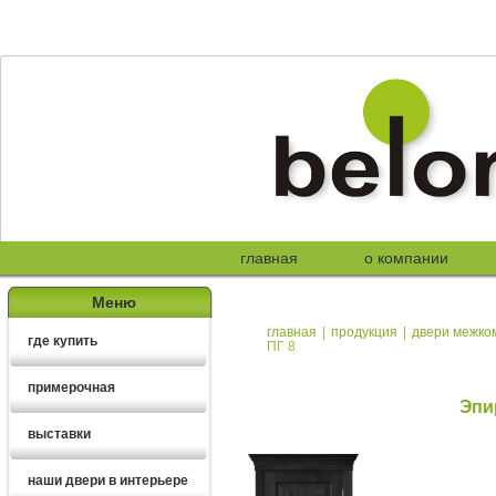
главная
о компании
Меню
главная
|
продукция
|
двери межко
где купить
ПГ 8
примерочная
Эпи
выставки
наши двери в интерьере