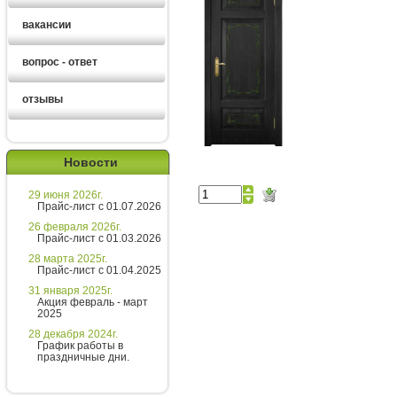
вакансии
вопрос - ответ
отзывы
Екатерина
Новости
Здравствуйте!
29 июня 2026г.
Хотите получить расчет
Прайс-лист с 01.07.2026
стоимости за 5 минут?
26 февраля 2026г.
Прайс-лист с 01.03.2026
Напишите мне и я все расскажу
28 марта 2025г.
подробно!
Прайс-лист с 01.04.2025
31 января 2025г.
Акция февраль - март
2025
Введите сообщение
28 декабря 2024г.
График работы в
праздничные дни.