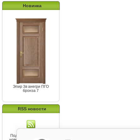
Новинка
Эпир 3в анегри ПГО
бронза 7
RSS новости
Подпишитесь на канал
новостей от Belorawood