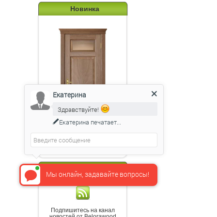
Новинка
Екатерина
Здравствуйте!
Екатерина
печатает...
Эпир 3в анегри ПГО
бронза 7
RSS новости
Мы онлайн, задавайте вопросы!
Подпишитесь на канал
новостей от Belorawood