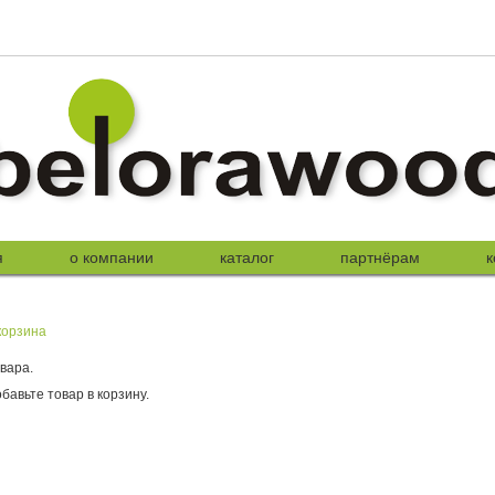
я
о компании
каталог
партнёрам
к
корзина
овара.
авьте товар в корзину.