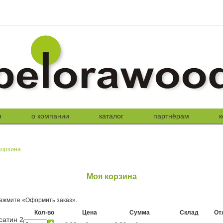
я
о компании
каталог
партнёрам
к
корзина
Моя корзина
ажмите «Оформить заказ».
Кол-во
Цена
Сумма
Склад
От
сатин 2