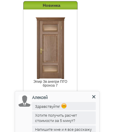
Новинка
Эпир 3в анегри ПГО
бронза 7
Алексей
RSS новости
Здравствуйте!
Хотите получить расчет
стоимости за 5 минут?
Подпишитесь на канал
Напишите мне и я все расскажу
новостей от Belorawood