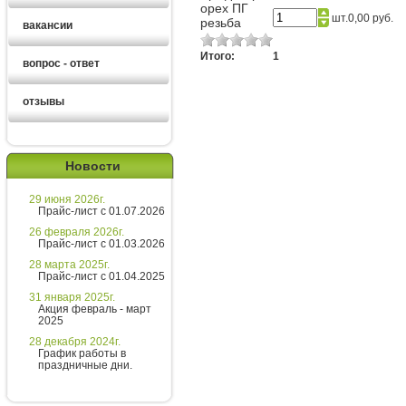
орех ПГ
шт.
0,00 руб.
резьба
вакансии
Итого:
1
вопрос - ответ
отзывы
Екатерина
Новости
Здравствуйте!
29 июня 2026г.
Хотите получить расчет
Прайс-лист с 01.07.2026
стоимости за 5 минут?
26 февраля 2026г.
Прайс-лист с 01.03.2026
Напишите мне и я все расскажу
28 марта 2025г.
подробно!
Прайс-лист с 01.04.2025
31 января 2025г.
Акция февраль - март
2025
Введите сообщение
28 декабря 2024г.
График работы в
праздничные дни.