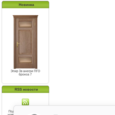
Новинка
Эпир 3в анегри ПГО
бронза 7
RSS новости
Подпишитесь на канал
новостей от Belorawood