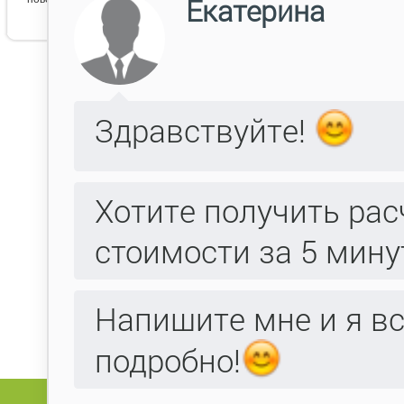
Данн
Поля, отмеченные
, обязательны для
*
Фамилия:
Имя:
Отчество:
Компания:
E-mail:
Телефон:
Факс:
Адрес: