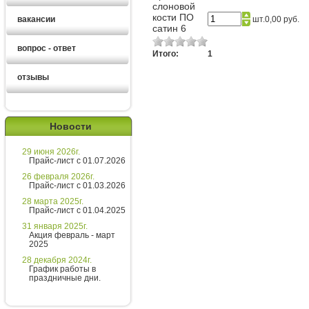
слоновой
кости ПО
вакансии
шт.
0,00 руб.
сатин 6
вопрос - ответ
Итого:
1
отзывы
Алексей
Новости
Здравствуйте!
29 июня 2026г.
Хотите получить расчет
Прайс-лист с 01.07.2026
стоимости за 5 минут?
26 февраля 2026г.
Прайс-лист с 01.03.2026
Напишите мне и я все расскажу
28 марта 2025г.
подробно!
Прайс-лист с 01.04.2025
31 января 2025г.
Акция февраль - март
2025
Введите сообщение
28 декабря 2024г.
График работы в
праздничные дни.