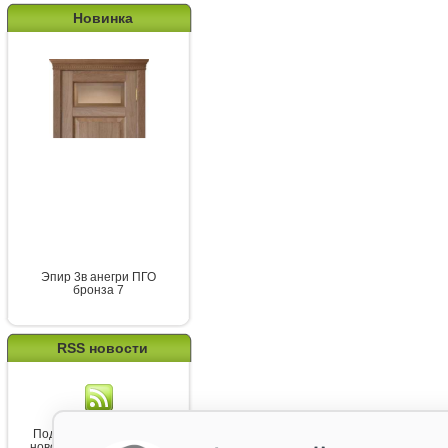
Новинка
Эпир 3в анегри ПГО
бронза 7
RSS новости
Подпишитесь на канал
новостей от Belorawood