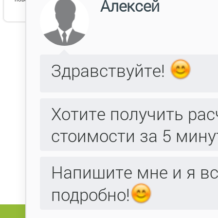
Данн
Поля, отмеченные
, обязательны для
*
Фамилия:
Имя:
Отчество:
Компания:
E-mail:
Телефон:
Факс:
Адрес: