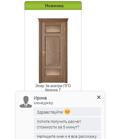
Новинка
Эпир 3в анегри ПГО
бронза 7
Ирина
менеджер
RSS новости
Здравствуйте!
Хотите получить расчет
стоимости за 5 минут?
Подпишитесь на канал
Напишите мне и я все расскажу
новостей от Belorawood