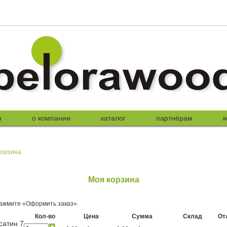
я
о компании
каталог
партнёрам
к
корзина
Моя корзина
ажмите «Оформить заказ».
Кол-во
Цена
Сумма
Склад
От
сатин 7