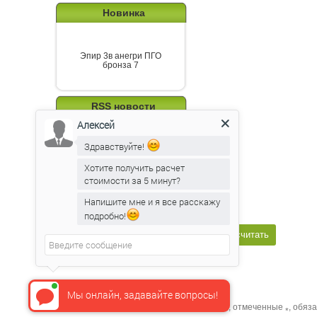
Новинка
Эпир 3в анегри ПГО
бронза 7
RSS новости
Алексей
Здравствуйте!
Хотите получить расчет
Подпишитесь на канал
новостей от Belorawood
стоимости за 5 минут?
Напишите мне и я все расскажу
подробно!
Мы онлайн, задавайте вопросы!
Поля, отмеченные
, обяз
*