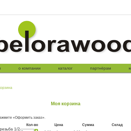
я
о компании
каталог
партнёрам
к
корзина
Моя корзина
ажмите «Оформить заказ».
Кол-во
Цена
Сумма
Склад
резьба 1/2