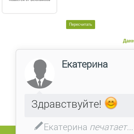
Данн
Поля, отмеченные
, обязательны для
*
Фамилия:
Имя:
Отчество:
Компания:
E-mail:
Телефон:
Факс:
Адрес: