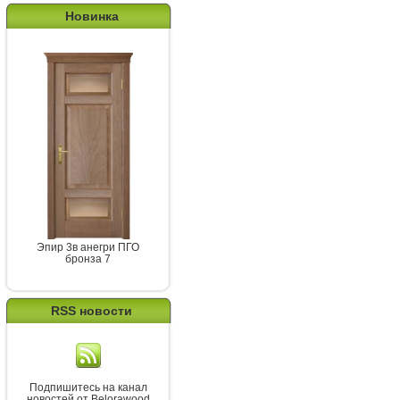
Новинка
Эпир 3в анегри ПГО
бронза 7
RSS новости
Подпишитесь на канал
новостей от Belorawood