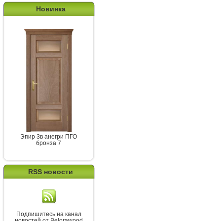
Новинка
Эпир 3в анегри ПГО
бронза 7
RSS новости
Подпишитесь на канал
новостей от Belorawood