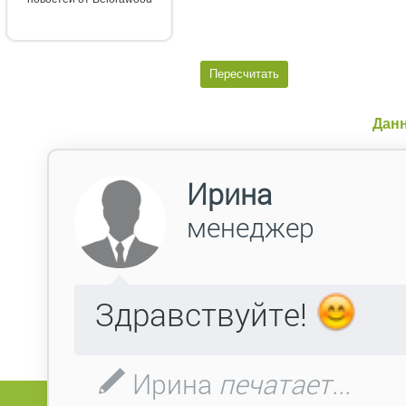
Данн
Поля, отмеченные
, обязательны для
*
Фамилия:
Имя:
Отчество:
Компания:
E-mail:
Телефон:
Факс:
Адрес: