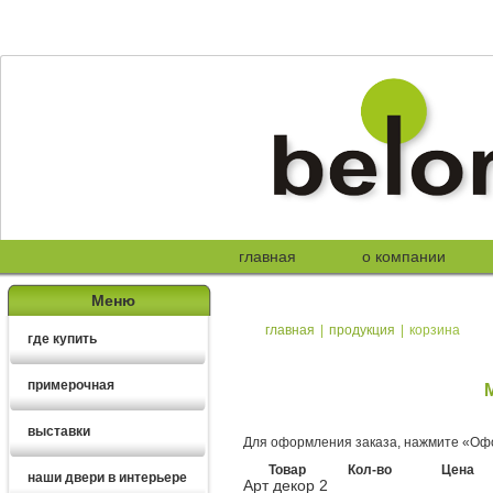
главная
о компании
Меню
главная
|
продукция
|
корзина
где купить
примерочная
выставки
Для оформления заказа, нажмите «Офо
Товар
Кол-во
Цена
наши двери в интерьере
Арт декор 2