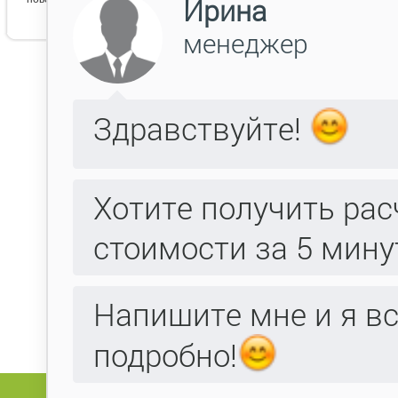
Данн
Поля, отмеченные
, обязательны для
*
Фамилия:
Имя:
Отчество:
Компания:
E-mail:
Телефон:
Факс:
Адрес: