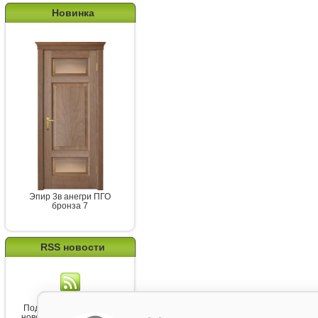
Новинка
Эпир 3в анегри ПГО
бронза 7
RSS новости
Подпишитесь на канал
новостей от Belorawood