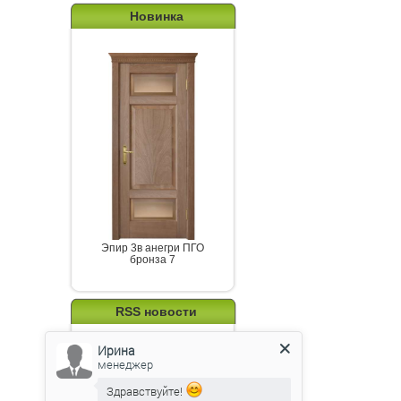
Новинка
Эпир 3в анегри ПГО
бронза 7
RSS новости
Ирина
менеджер
Подпишитесь на канал
Здравствуйте!
новостей от Belorawood