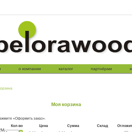
я
о компании
каталог
партнёрам
к
корзина
Моя корзина
ажмите «Оформить заказ».
Кол-во
Цена
Сумма
Склад
Отложи
/2М