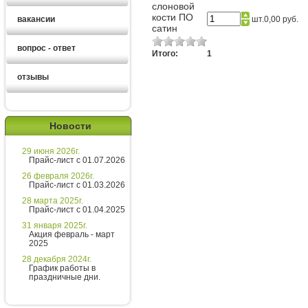
слоновой
кости ПО
вакансии
шт.
0,00 руб.
сатин
вопрос - ответ
Итого:
1
отзывы
Екатерина
Новости
Здравствуйте!
29 июня 2026г.
Хотите получить расчет
Прайс-лист с 01.07.2026
стоимости за 5 минут?
26 февраля 2026г.
Прайс-лист с 01.03.2026
Напишите мне и я все расскажу
28 марта 2025г.
подробно!
Прайс-лист с 01.04.2025
31 января 2025г.
Акция февраль - март
2025
Введите сообщение
28 декабря 2024г.
График работы в
праздничные дни.