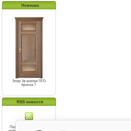
Новинка
Эпир 3в анегри ПГО
бронза 7
RSS новости
Подпишитесь на канал
новостей от Belorawood