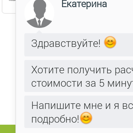
Данн
Поля, отмеченные
, обязательны для
*
Фамилия:
Имя:
Отчество:
Компания:
E-mail:
Телефон:
Факс:
Адрес: