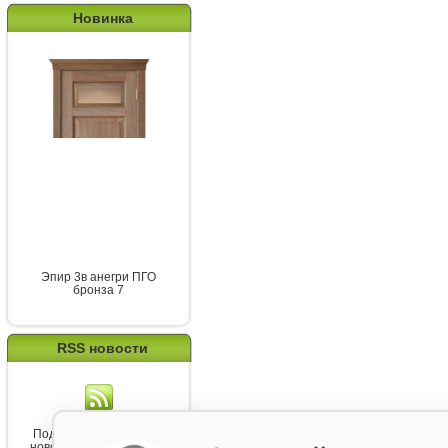
Новинка
Эпир 3в анегри ПГО
бронза 7
RSS новости
Подпишитесь на канал
новостей от Belorawood