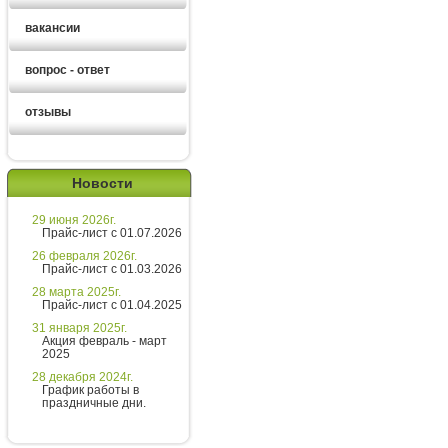
вакансии
вопрос - ответ
отзывы
Алексей
Новости
Здравствуйте!
29 июня 2026г.
Хотите получить расчет
Прайс-лист с 01.07.2026
стоимости за 5 минут?
26 февраля 2026г.
Прайс-лист с 01.03.2026
Напишите мне и я все расскажу
28 марта 2025г.
подробно!
Прайс-лист с 01.04.2025
31 января 2025г.
Акция февраль - март
2025
Введите сообщение
28 декабря 2024г.
График работы в
праздничные дни.