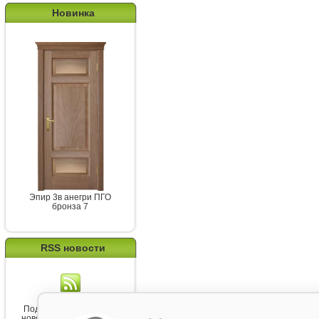
Новинка
Эпир 3в анегри ПГО
бронза 7
RSS новости
Подпишитесь на канал
новостей от Belorawood