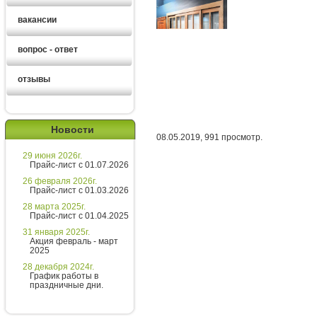
вакансии
вопрос - ответ
отзывы
Ирина
менеджер
Новости
08.05.2019, 991 просмотр.
Здравствуйте!
29 июня 2026г.
Хотите получить расчет
Прайс-лист с 01.07.2026
стоимости за 5 минут?
26 февраля 2026г.
Прайс-лист с 01.03.2026
Напишите мне и я все расскажу
28 марта 2025г.
подробно!
Прайс-лист с 01.04.2025
31 января 2025г.
Акция февраль - март
2025
Введите сообщение
28 декабря 2024г.
График работы в
праздничные дни.