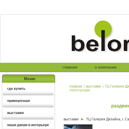
главная
о компании
Меню
главная
|
выставки
|
ТЦ Галерея Ди
где купить
перегородки
примерочная
раздви
выставки
выставки
ТЦ Галерея Дизайна, г. С
наши двери в интерьере