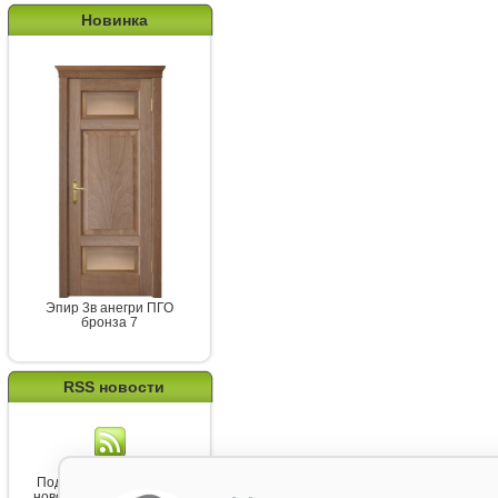
Новинка
Эпир 3в анегри ПГО
бронза 7
RSS новости
Подпишитесь на канал
новостей от Belorawood