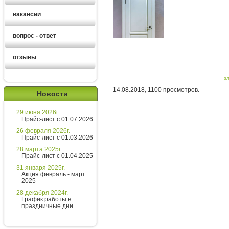
вакансии
вопрос - ответ
отзывы
Ирина
э
менеджер
14.08.2018, 1100 просмотров.
Новости
Здравствуйте!
29 июня 2026г.
Хотите получить расчет
Прайс-лист с 01.07.2026
стоимости за 5 минут?
26 февраля 2026г.
Прайс-лист с 01.03.2026
Напишите мне и я все расскажу
28 марта 2025г.
подробно!
Прайс-лист с 01.04.2025
31 января 2025г.
Акция февраль - март
2025
Введите сообщение
28 декабря 2024г.
График работы в
праздничные дни.