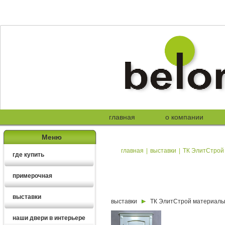
главная
о компании
Меню
главная
|
выставки
|
ТК ЭлитСтрой 
где купить
примерочная
выставки
выставки
ТК ЭлитСтрой материалы 
наши двери в интерьере