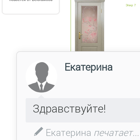
Эпир 7
Эпир 7 крем патина бронз
ПО бронза 5
Эпир 7