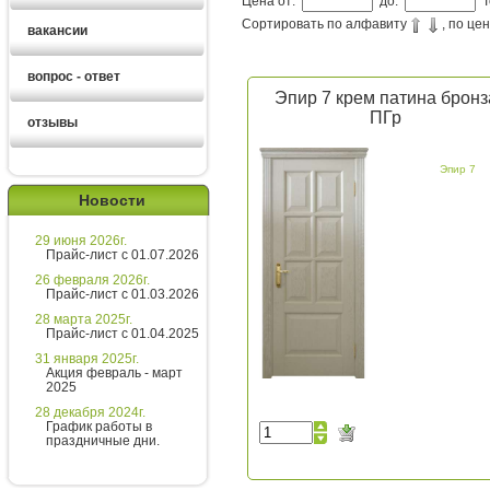
Цена от:
до:
Т
Сортировать по алфавиту
, по це
вакансии
вопрос - ответ
Эпир 7 крем патина бронз
ПГр
отзывы
Эпир 7
Новости
29 июня 2026г.
Екатерина
Прайс-лист с 01.07.2026
26 февраля 2026г.
Прайс-лист с 01.03.2026
Здравствуйте!
28 марта 2025г.
Прайс-лист с 01.04.2025
Екатерина
печатает...
31 января 2025г.
Акция февраль - март
2025
Введите сообщение
28 декабря 2024г.
График работы в
праздничные дни.