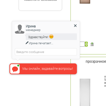
Ирина
менеджер
Здравствуйте!
Ирина
печатает...
прозрачное
Мы онлайн, задавайте вопросы!
п
5
в
п