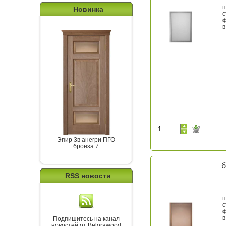
п
Новинка
с
в
Эпир 3в анегри ПГО
бронза 7
б
RSS новости
п
с
в
Подпишитесь на канал
новостей от Belorawood