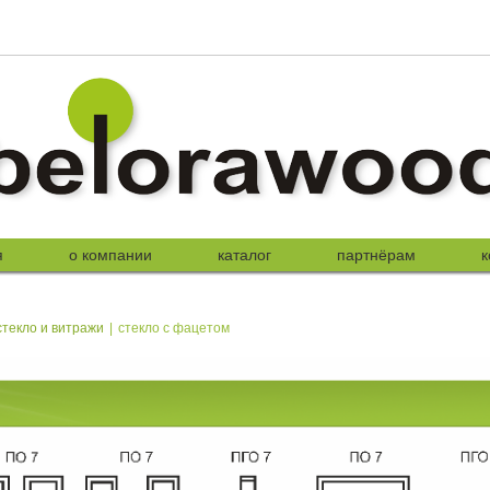
я
о компании
каталог
партнёрам
к
стекло и витражи
|
стекло с фацетом