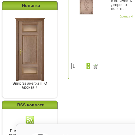
в стоимость
дверного
Новинка
полотна
бронза 4
Эпир 3в анегри ПГО
бронза 7
RSS новости
Подпишитесь на канал
новостей от Belorawood