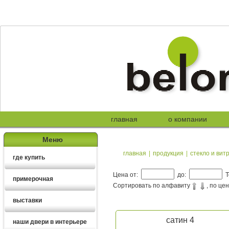
главная
о компании
Меню
главная
|
продукция
|
стекло и вит
где купить
Цена от:
до:
Т
примерочная
Сортировать по алфавиту
, по це
выставки
сатин 4
наши двери в интерьере