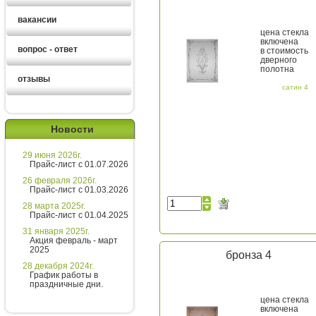
вакансии
цена стекла
включена
вопрос - ответ
в стоимость
дверного
полотна
отзывы
сатин 4
Ирина
менеджер
Новости
Здравствуйте!
29 июня 2026г.
Хотите получить расчет
Прайс-лист с 01.07.2026
стоимости за 5 минут?
26 февраля 2026г.
Прайс-лист с 01.03.2026
Напишите мне и я все расскажу
28 марта 2025г.
подробно!
Прайс-лист с 01.04.2025
31 января 2025г.
Акция февраль - март
2025
бронза 4
Введите сообщение
28 декабря 2024г.
График работы в
праздничные дни.
цена стекла
включена