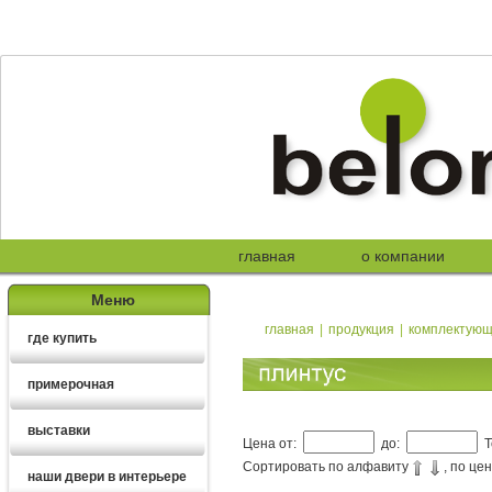
главная
о компании
Меню
главная
|
продукция
|
комплектую
где купить
примерочная
выставки
Цена от:
до:
Т
Сортировать по алфавиту
, по це
наши двери в интерьере