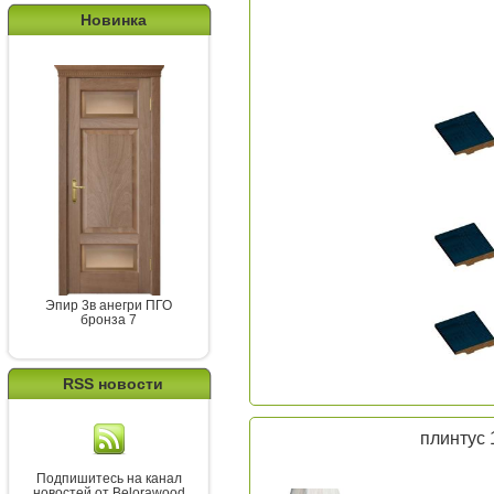
Новинка
Эпир 3в анегри ПГО
бронза 7
RSS новости
плинтус 
Подпишитесь на канал
новостей от Belorawood