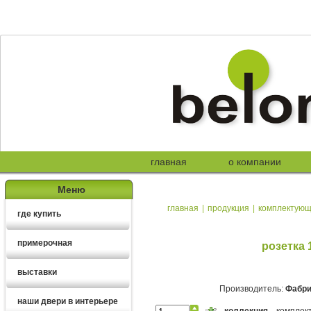
главная
о компании
Меню
главная
|
продукция
|
комплектую
где купить
примерочная
розетка 
выставки
Производитель:
Фабри
наши двери в интерьере
коллекция
комплек