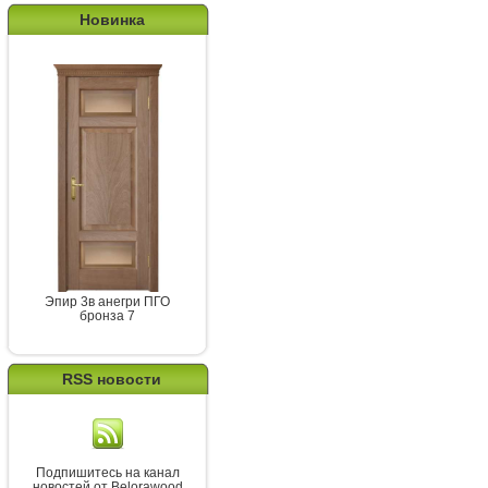
Новинка
Эпир 3в анегри ПГО
бронза 7
RSS новости
Подпишитесь на канал
новостей от Belorawood