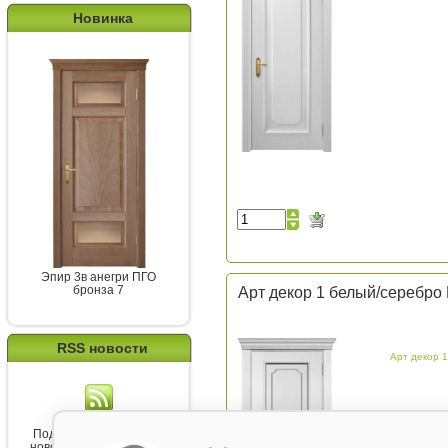
Новинка
Эпир 3в анегри ПГО
бронза 7
Арт декор 1 белый/серебро
RSS новости
Арт декор 1
Подпишитесь на канал
новостей от Belorawood