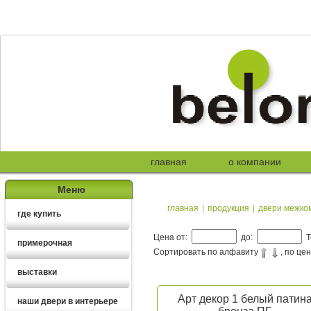
главная
о компании
Меню
главная
|
продукция
|
двери межко
где купить
Цена от:
до:
Т
примерочная
Сортировать по алфавиту
, по це
выставки
Арт декор 1 белый патин
наши двери в интерьере