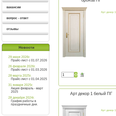
бронза ПГ
вакансии
Арт декор 1
вопрос - ответ
отзывы
Ирина
менеджер
Новости
Здравствуйте!
29 июня 2026г.
Хотите получить расчет
Прайс-лист с 01.07.2026
стоимости за 5 минут?
26 февраля 2026г.
Прайс-лист с 01.03.2026
Напишите мне и я все расскажу
28 марта 2025г.
подробно!
Прайс-лист с 01.04.2025
31 января 2025г.
Акция февраль - март
2025
Арт декор 1 белый ПГ
Введите сообщение
28 декабря 2024г.
График работы в
праздничные дни.
Арт декор 1