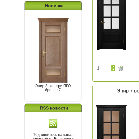
Новинка
Эпир 3в анегри ПГО
бронза 7
Эпир 7 в
RSS новости
Подпишитесь на канал
новостей от Belorawood