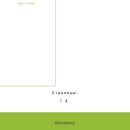
Эпир 7 ПОр5
Страницы:
1
2
BeloraWood