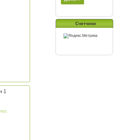
Счетчики
н 1
 ПО1