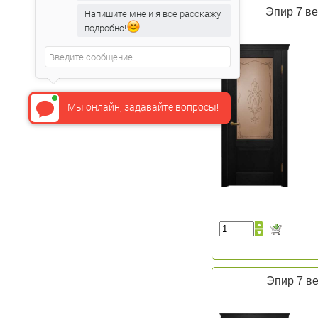
Эпир 7 ве
Напишите мне и я все расскажу
подробно!
Мы онлайн, задавайте вопросы!
Эпир 7 ве