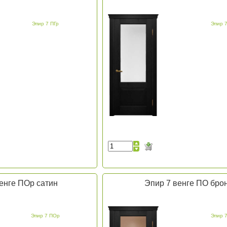
Эпир 7 ПГр
Эпир 
енге ПОр сатин
Эпир 7 венге ПО бро
Эпир 7 ПОр
Эпир 