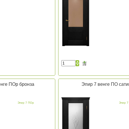
енге ПОр бронза
Эпир 7 венге ПО сати
Эпир 7 ПОр
Эпир 7