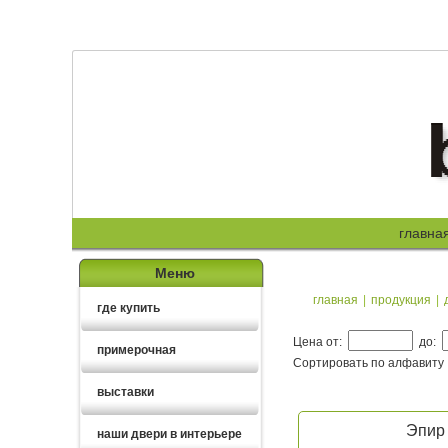
главна
Меню
главная
|
продукция
|
где купить
Цена от:
до:
примерочная
Сортировать по алфавиту
выставки
Эпир 
наши двери в интерьере