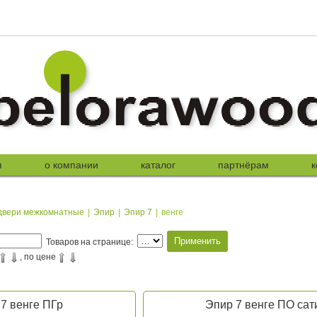
я
о компании
каталог
партнёрам
к
двери межкомнатные
|
Эпир
|
Эпир 7
|
венге
Товаров на странице:
, по цене
7 венге ПГр
Эпир 7 венге ПО сат