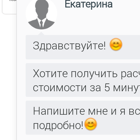
Эпир 3б белый патина
серебро ПГО бронза 2
Эпир 3 ПГО