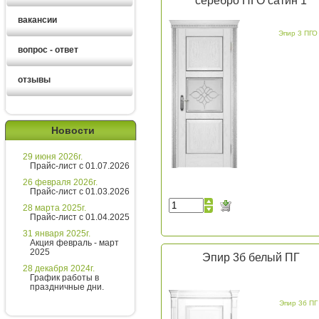
серебро ПГО сатин 1
вакансии
Эпир 3 ПГО
вопрос - ответ
отзывы
Екатерина
Новости
Здравствуйте!
29 июня 2026г.
Хотите получить расчет
Прайс-лист с 01.07.2026
стоимости за 5 минут?
26 февраля 2026г.
Прайс-лист с 01.03.2026
Напишите мне и я все расскажу
28 марта 2025г.
подробно!
Прайс-лист с 01.04.2025
31 января 2025г.
Акция февраль - март
2025
Эпир 3б белый ПГ
Введите сообщение
28 декабря 2024г.
График работы в
праздничные дни.
Эпир 3б ПГ