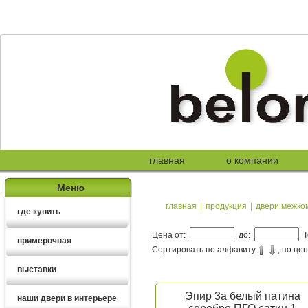
главная
о компании
Меню
главная
|
продукция
|
двери межко
где купить
Цена от:
до:
Т
примерочная
Сортировать по алфавиту
, по це
выставки
Эпир 3а белый патина
наши двери в интерьере