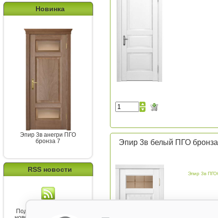
Новинка
Эпир 3в анегри ПГО
бронза 7
Эпир 3в белый ПГО бронза
RSS новости
Эпир 3в ПГО
Подпишитесь на канал
новостей от Belorawood