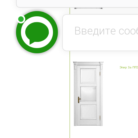
Эпир 3а белый ПГО сати
Эпир 3а ПГ