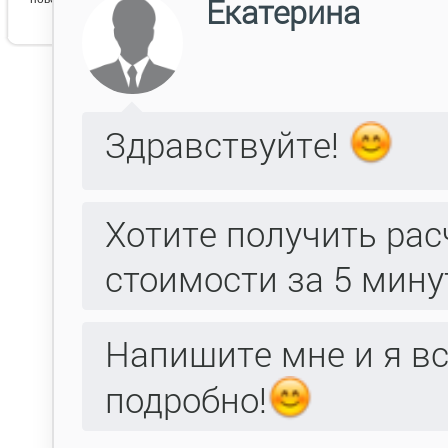
Эпир 1 орех ПО бронза 1
Эпир 1 ПО1