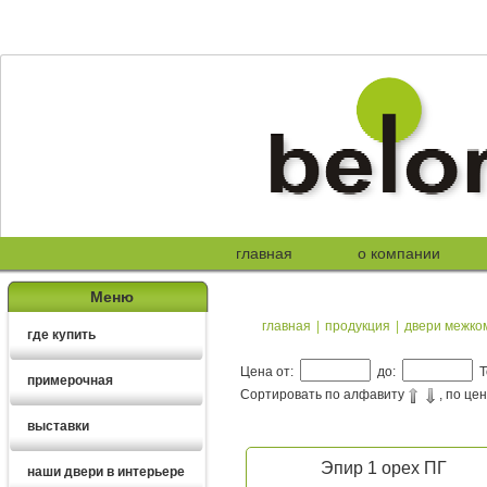
главная
о компании
Меню
главная
|
продукция
|
двери межко
где купить
Цена от:
до:
Т
примерочная
Сортировать по алфавиту
, по це
выставки
Эпир 1 орех ПГ
наши двери в интерьере