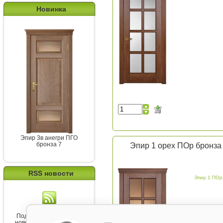
Новинка
Эпир 3в анегри ПГО
бронза 7
Эпир 1 орех ПОр бронза
RSS новости
Эпир 1 ПОр
Подпишитесь на канал
новостей от Belorawood