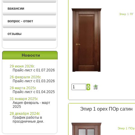
вакансии
Эпир 1 ПГ
вопрос - ответ
отзывы
Екатерина
Новости
Здравствуйте!
29 июня 2026г.
Хотите получить расчет
Прайс-лист с 01.07.2026
стоимости за 5 минут?
26 февраля 2026г.
Прайс-лист с 01.03.2026
Напишите мне и я все расскажу
28 марта 2025г.
подробно!
Прайс-лист с 01.04.2025
31 января 2025г.
Акция февраль - март
2025
Эпир 1 орех ПОр сатин
Введите сообщение
28 декабря 2024г.
График работы в
праздничные дни.
Эпир 1 ПОр