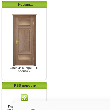
Новинка
Эпир 3в анегри ПГО
бронза 7
RSS новости
Подпишитесь на канал
новостей от Belorawood