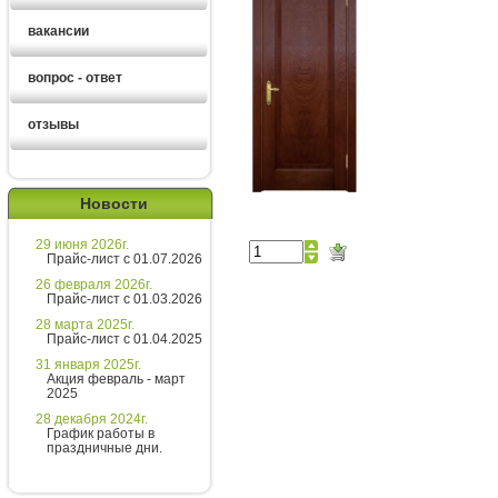
вакансии
вопрос - ответ
отзывы
Ирина
менеджер
Новости
Здравствуйте!
29 июня 2026г.
Хотите получить расчет
Прайс-лист с 01.07.2026
стоимости за 5 минут?
26 февраля 2026г.
Прайс-лист с 01.03.2026
Напишите мне и я все расскажу
28 марта 2025г.
подробно!
Прайс-лист с 01.04.2025
31 января 2025г.
Акция февраль - март
2025
Введите сообщение
28 декабря 2024г.
График работы в
праздничные дни.