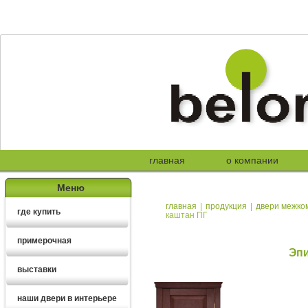
главная
о компании
Меню
главная
|
продукция
|
двери межко
где купить
каштан ПГ
примерочная
Эпи
выставки
наши двери в интерьере