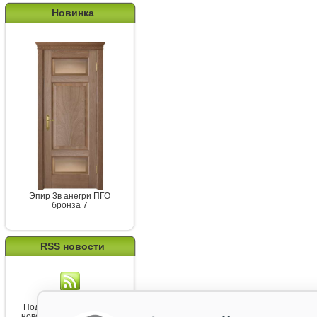
Новинка
Эпир 3в анегри ПГО
бронза 7
RSS новости
Подпишитесь на канал
новостей от Belorawood