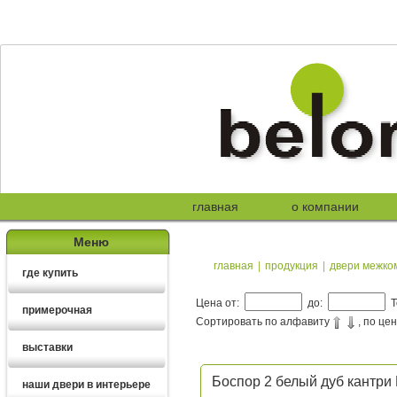
главная
о компании
Меню
главная
|
продукция
|
двери межко
где купить
Цена от:
до:
Т
примерочная
Сортировать по алфавиту
, по це
выставки
Боспор 2 белый дуб кантри
наши двери в интерьере