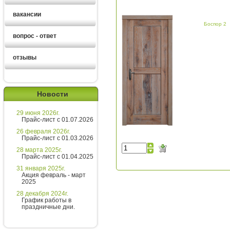
вакансии
Боспор 2
вопрос - ответ
отзывы
Алексей
Новости
Здравствуйте!
29 июня 2026г.
Хотите получить расчет
Прайс-лист с 01.07.2026
стоимости за 5 минут?
26 февраля 2026г.
Прайс-лист с 01.03.2026
Напишите мне и я все расскажу
28 марта 2025г.
подробно!
Прайс-лист с 01.04.2025
31 января 2025г.
Акция февраль - март
2025
Введите сообщение
28 декабря 2024г.
График работы в
праздничные дни.