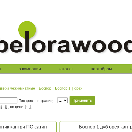
я
о компании
каталог
партнёрам
к
двери межкомнатные
|
Боспор
|
Боспор 1
|
орех
Товаров на странице:
, по цене
нтик кантри ПО сатин
Боспор 1 дуб орех кант