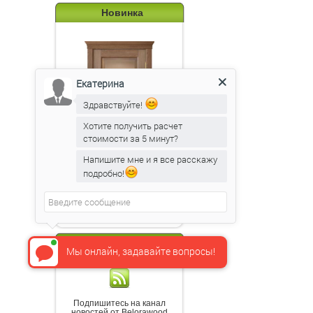
Новинка
Екатерина
Здравствуйте!
Хотите получить расчет
стоимости за 5 минут?
Напишите мне и я все расскажу
подробно!
Эпир 3в анегри ПГО
бронза 7
RSS новости
Мы онлайн, задавайте вопросы!
Подпишитесь на канал
новостей от Belorawood