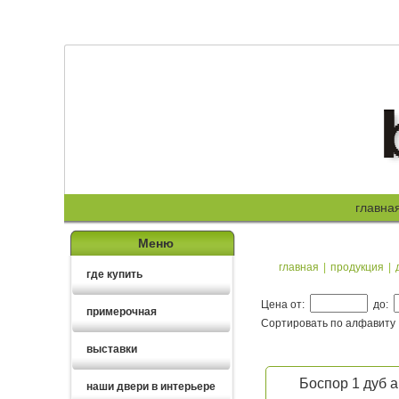
главна
Меню
главная
|
продукция
|
где купить
Цена от:
до:
примерочная
Сортировать по алфавиту
выставки
Боспор 1 дуб а
наши двери в интерьере