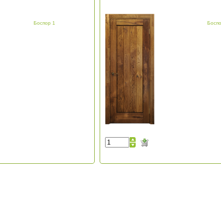
Боспор 1
Боспо