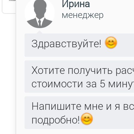
Византия 3 слоновой кости
сатин
Византия
Вес товара: 3