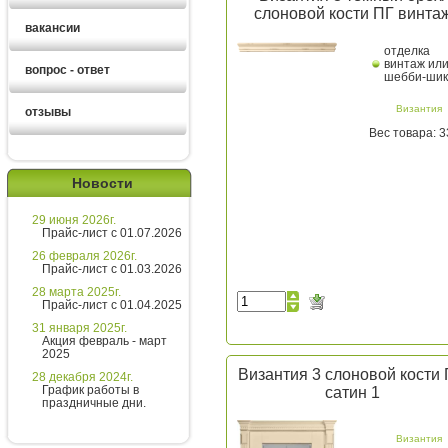
слоновой кости ПГ винта
вакансии
отделка
винтаж ил
вопрос - ответ
шебби-шик
Византия
отзывы
Вес товара: 3
Ирина
менеджер
Новости
Здравствуйте!
29 июня 2026г.
Хотите получить расчет
Прайс-лист с 01.07.2026
стоимости за 5 минут?
26 февраля 2026г.
Прайс-лист с 01.03.2026
Напишите мне и я все расскажу
28 марта 2025г.
подробно!
Прайс-лист с 01.04.2025
31 января 2025г.
Акция февраль - март
2025
Введите сообщение
Византия 3 слоновой кости
28 декабря 2024г.
График работы в
сатин 1
праздничные дни.
Византия