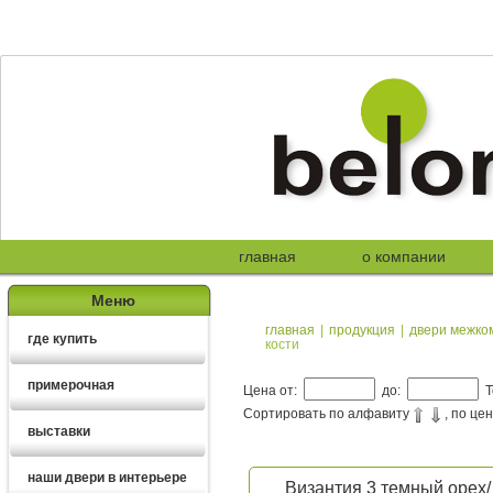
главная
о компании
Меню
главная
|
продукция
|
двери межко
где купить
кости
примерочная
Цена от:
до:
Т
Сортировать по алфавиту
, по це
выставки
наши двери в интерьере
Византия 3 темный орех/