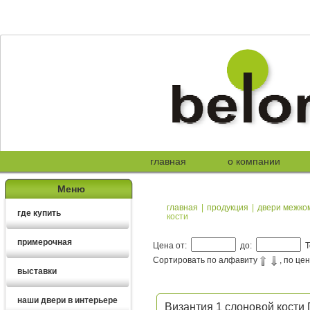
главная
о компании
Меню
главная
|
продукция
|
двери межко
где купить
кости
примерочная
Цена от:
до:
Т
Сортировать по алфавиту
, по це
выставки
наши двери в интерьере
Византия 1 слоновой кости