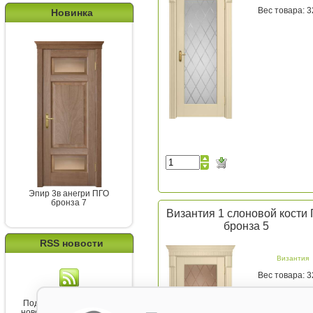
Вес товара: 3
Новинка
Эпир 3в анегри ПГО
бронза 7
Византия 1 слоновой кости
бронза 5
RSS новости
Византия
Вес товара: 3
Подпишитесь на канал
новостей от Belorawood