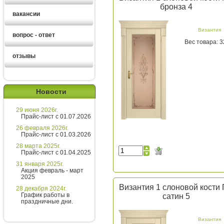
бронза 4
вакансии
Византия
вопрос - ответ
Вес товара: 3
отзывы
Екатерина
Новости
Здравствуйте!
29 июня 2026г.
Хотите получить расчет
Прайс-лист с 01.07.2026
стоимости за 5 минут?
26 февраля 2026г.
Прайс-лист с 01.03.2026
Напишите мне и я все расскажу
28 марта 2025г.
подробно!
Прайс-лист с 01.04.2025
31 января 2025г.
Акция февраль - март
2025
Введите сообщение
Византия 1 слоновой кости
28 декабря 2024г.
График работы в
сатин 5
праздничные дни.
Византия