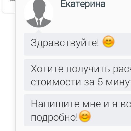
Византия 1 слоновой кости
сатин 6
Византия
Вес товара: 3