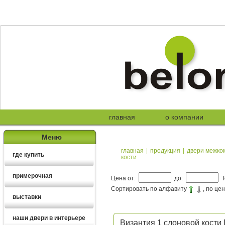
главная
о компании
Меню
главная
|
продукция
|
двери межко
где купить
кости
примерочная
Цена от:
до:
Т
Сортировать по алфавиту
, по це
выставки
наши двери в интерьере
Византия 1 слоновой кости