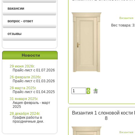
вакансии
Византия
вопрос - ответ
Вес товара: 3
отзывы
Ирина
менеджер
Новости
Здравствуйте!
29 июня 2026г.
Хотите получить расчет
Прайс-лист с 01.07.2026
стоимости за 5 минут?
26 февраля 2026г.
Прайс-лист с 01.03.2026
Напишите мне и я все расскажу
28 марта 2025г.
подробно!
Прайс-лист с 01.04.2025
31 января 2025г.
Акция февраль - март
2025
Введите сообщение
Византия 1 слоновой кости
28 декабря 2024г.
График работы в
8
праздничные дни.
Византия