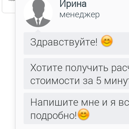
Византия 1 слоновой кости
бронза 2
Византия
Вес товара: 3