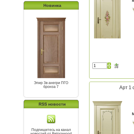
Новинка
Эпир 3в анегри ПГО
бронза 7
Арт 1 
RSS новости
Подпишитесь на канал
новостей от Belorawood