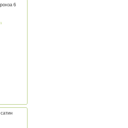
ронза 6
 1
 сатин