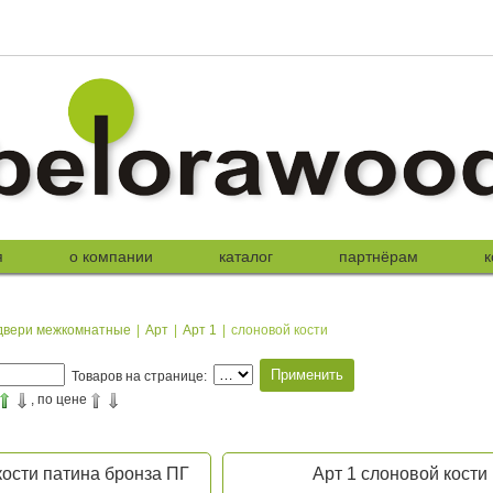
я
о компании
каталог
партнёрам
к
двери межкомнатные
|
Арт
|
Арт 1
|
слоновой кости
Товаров на странице:
, по цене
кости патина бронза ПГ
Арт 1 слоновой кости