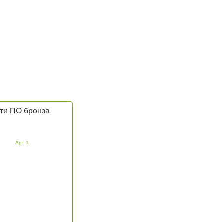
сти ПО бронза
Арт 1