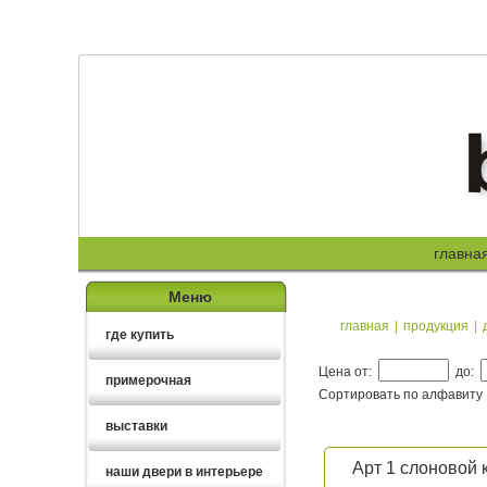
главна
Меню
главная
|
продукция
|
где купить
Цена от:
до:
примерочная
Сортировать по алфавиту
выставки
Арт 1 слоновой 
наши двери в интерьере