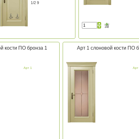
1/2 9
й кости ПО бронза 1
Арт 1 слоновой кости ПО б
Арт 1
Арт