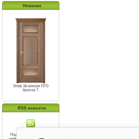
Новинка
Эпир 3в анегри ПГО
бронза 7
RSS новости
Подпишитесь на канал
новостей от Belorawood