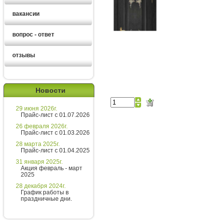
вакансии
вопрос - ответ
отзывы
Ирина
менеджер
Новости
Здравствуйте!
29 июня 2026г.
Хотите получить расчет
Прайс-лист с 01.07.2026
стоимости за 5 минут?
26 февраля 2026г.
Прайс-лист с 01.03.2026
Напишите мне и я все расскажу
28 марта 2025г.
подробно!
Прайс-лист с 01.04.2025
31 января 2025г.
Акция февраль - март
2025
Введите сообщение
28 декабря 2024г.
График работы в
праздничные дни.