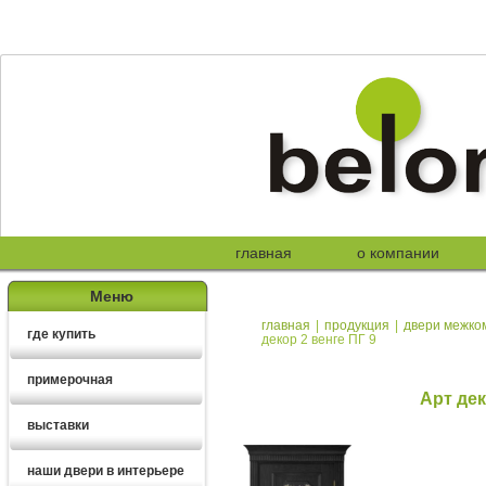
главная
о компании
Меню
главная
|
продукция
|
двери межко
где купить
декор 2 венге ПГ 9
примерочная
Арт дек
выставки
наши двери в интерьере